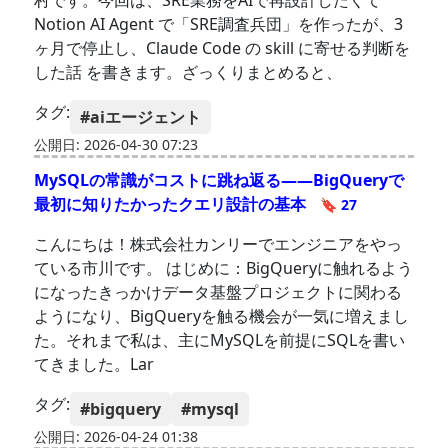
村です。今回は、SRE業務をAIで再設計したくて
Notion AI Agent で「SRE調査兵団」を作ったが、3
ヶ月で停止し、Claude Code の skill に寄せる判断を
した話 を書きます。ざっくりまとめると、
タグ:
#aiエージェント
公開日: 2026-04-30 07:23
MySQLの常識がコストに跳ね返る――BigQueryで
最初に知りたかったクエリ設計の基本
🔖 27
こんにちは！株式会社カンリーでエンジニアをやっ
ている市川です。 はじめに：BigQueryに触れるよう
になったきっかけデータ基盤プロジェクトに関わる
ようになり、BigQueryを触る機会が一気に増えまし
た。それまで私は、主にMySQLを前提にSQLを書い
てきました。Lar
タグ:
#bigquery
#mysql
公開日: 2026-04-24 01:38