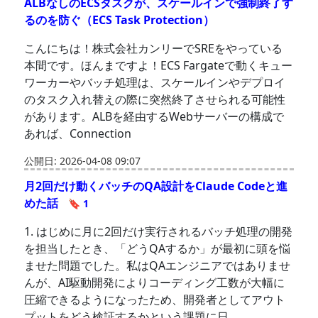
ALBなしのECSタスクが、スケールインで強制終了す
るのを防ぐ（ECS Task Protection）
こんにちは！株式会社カンリーでSREをやっている
本間です。ほんまですよ！ECS Fargateで動くキュー
ワーカーやバッチ処理は、スケールインやデプロイ
のタスク入れ替えの際に突然終了させられる可能性
があります。ALBを経由するWebサーバーの構成で
あれば、Connection
公開日: 2026-04-08 09:07
月2回だけ動くバッチのQA設計をClaude Codeと進
めた話
🔖 1
1. はじめに月に2回だけ実行されるバッチ処理の開発
を担当したとき、「どうQAするか」が最初に頭を悩
ませた問題でした。私はQAエンジニアではありませ
んが、AI駆動開発によりコーディング工数が大幅に
圧縮できるようになったため、開発者としてアウト
プットをどう検証するかという課題に日