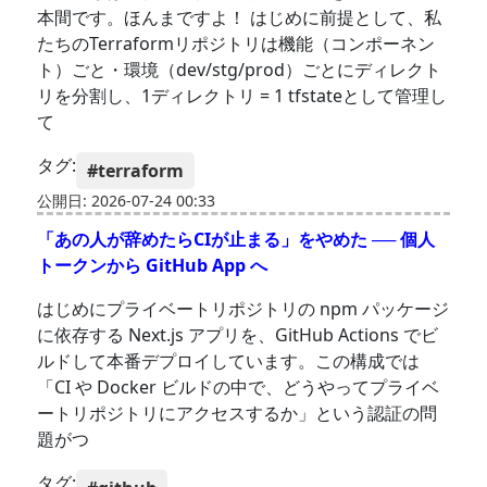
本間です。ほんまですよ！ はじめに前提として、私
たちのTerraformリポジトリは機能（コンポーネン
ト）ごと・環境（dev/stg/prod）ごとにディレクト
リを分割し、1ディレクトリ = 1 tfstateとして管理し
て
タグ:
#terraform
公開日: 2026-07-24 00:33
「あの人が辞めたらCIが止まる」をやめた ── 個人
トークンから GitHub App へ
はじめにプライベートリポジトリの npm パッケージ
に依存する Next.js アプリを、GitHub Actions でビ
ルドして本番デプロイしています。この構成では
「CI や Docker ビルドの中で、どうやってプライベ
ートリポジトリにアクセスするか」という認証の問
題がつ
タグ: