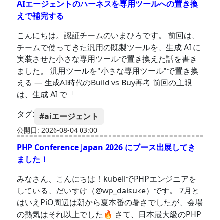
AIエージェントのハーネスを専用ツールへの置き換
えで補完する
こんにちは。認証チームのいまひろです。 前回は、
チームで使ってきた汎用の既製ツールを、生成 AI に
実装させた小さな専用ツールで置き換えた話を書き
ました。 汎用ツールを"小さな専用ツール"で置き換
える — 生成AI時代のBuild vs Buy再考 前回の主眼
は、生成 AI で「
タグ:
#aiエージェント
公開日: 2026-08-04 03:00
PHP Conference Japan 2026 にブース出展してき
ました！
みなさん、こんにちは！kubellでPHPエンジニアを
している、だいすけ（@wp_daisuke）です。 7月と
はいえPiO周辺は朝から夏本番の暑さでしたが、会場
の熱気はそれ以上でした🔥 さて、日本最大級のPHP