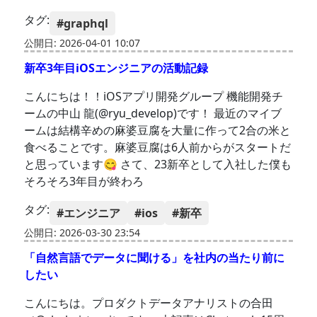
タグ:
#graphql
公開日: 2026-04-01 10:07
新卒3年目iOSエンジニアの活動記録
こんにちは！！iOSアプリ開発グループ 機能開発チ
ームの中山 龍(@ryu_develop)です！ 最近のマイブ
ームは結構辛めの麻婆豆腐を大量に作って2合の米と
食べることです。麻婆豆腐は6人前からがスタートだ
と思っています😋 さて、23新卒として入社した僕も
そろそろ3年目が終わろ
タグ:
#エンジニア
#ios
#新卒
公開日: 2026-03-30 23:54
「自然言語でデータに聞ける」を社内の当たり前に
したい
こんにちは。プロダクトデータアナリストの合田