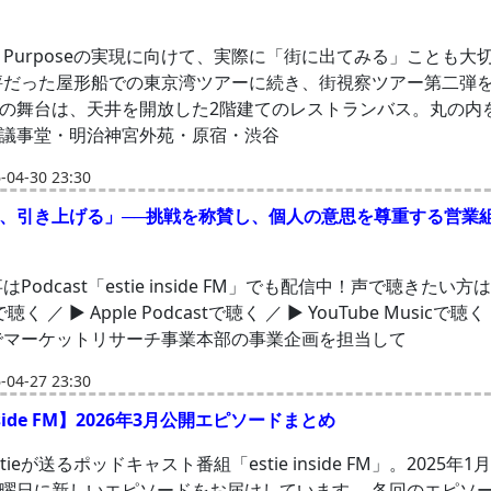
では、Purposeの実現に向けて、実際に「街に出てみる」ことも大
評だった屋形船での東京湾ツアーに続き、街視察ツアー第二弾
の舞台は、天井を開放した2階建てのレストランバス。丸の内
議事堂・明治神宮外苑・原宿・渋谷
04-30 23:30
、引き上げる」──挑戦を称賛し、個人の意思を尊重する営業
事はPodcast「estie inside FM」でも配信中！声で聴きたい方
yで聴く ／ ▶ Apple Podcastで聴く ／ ▶ YouTube Musicで
ieでマーケットリサーチ事業本部の事業企画を担当して
04-27 23:30
inside FM】2026年3月公開エピソードまとめ
tieが送るポッドキャスト番組「estie inside FM」。2025年
曜日に新しいエピソードをお届けしています。 各回のエピソ