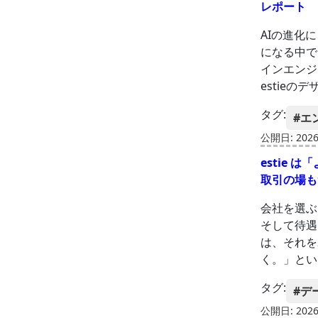
レポート
AIの進化
になる中で
インエンジ
estieの
タグ:
#エ
公開日: 2026-
estie
取引の場
会社を選ぶ
そして待遇
は、それを
く。」とい
タグ:
#デ
公開日: 2026-