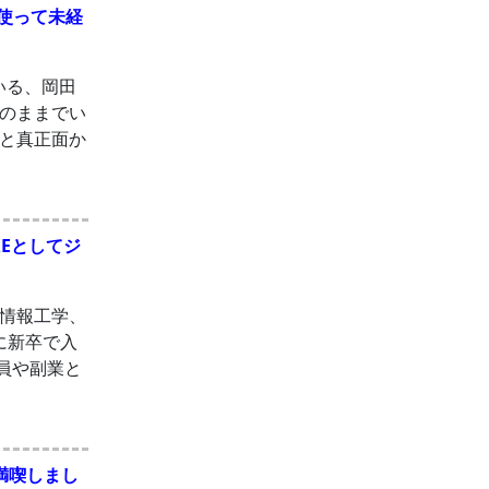
使って未経
いる、岡田
のままでい
と真正面か
REとしてジ
子情報工学、
に新卒で入
員や副業と
満喫しまし