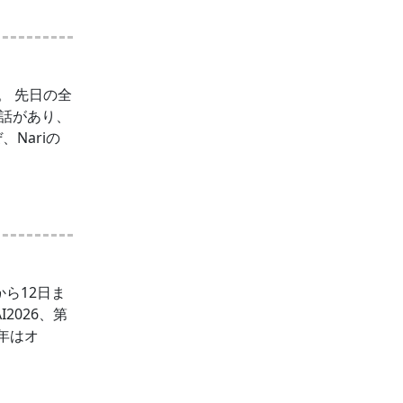
。 先日の全
う話があり、
Nariの
日から12日ま
2026、第
今年はオ