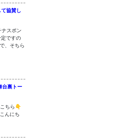
して協賛し
ラチナスポン
予定ですの
で、そちら
舞台裏トー
はこちら👇
聴く こんにち