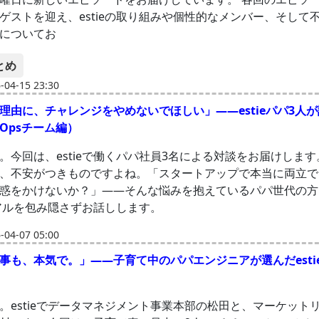
ゲストを迎え、estieの取り組みや個性的なメンバー、そ​​して
についてお
とめ
04-15 23:30
理由に、チャレンジをやめないでほしい」——estieパパ3人
Opsチーム編）
。今回は、estieで働くパパ社員3名による対談をお届けします
、不安がつきものですよね。「スタートアップで本当に両立で
惑をかけないか？」——そんな悩みを抱えているパパ世代の方
のリアルを包み隠さずお話しします。
04-07 05:00
事も、本気で。」——子育て中のパパエンジニアが選んだesti
。estieでデータマネジメント事業本部の松田と、マーケット