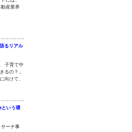
不動産業界
が語るリアル
。 子育て中
きるの？」
に向けて、
eという環
リサーチ事