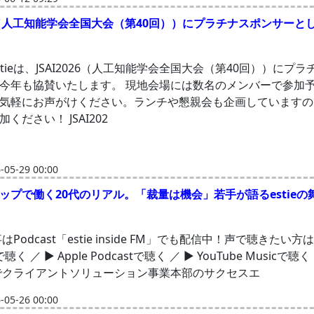
026（人工知能学会全国大会（第40回））にプラチナスポンサーと
tieは、JSAI2026（人工知能学会全国大会（第40回））にプ
今年も協賛いたします。 現地会場には数名のメンバーで参加
気軽にお声がけください。ランチや懇親会も企画していますの
ください！ JSAI202
05-29 00:00
ップで働く20代のリアル。「裁量は機会」若手が語るestieの
事はPodcast「estie inside FM」でも配信中！声で聴きたい方
yで聴く ／ ▶ Apple Podcastで聴く ／ ▶ YouTube Musicで
ieでクライアントソリューション事業本部のサクセスエ
05-26 00:00