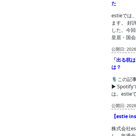
た
estie
ます。 好
した。今回
皇居・国会
公開日: 2026-
「出る杭は
は？
🎙️この記
▶ Spotif
は。est
公開日: 2026-
【estie 
株式会社es
し、毎週金