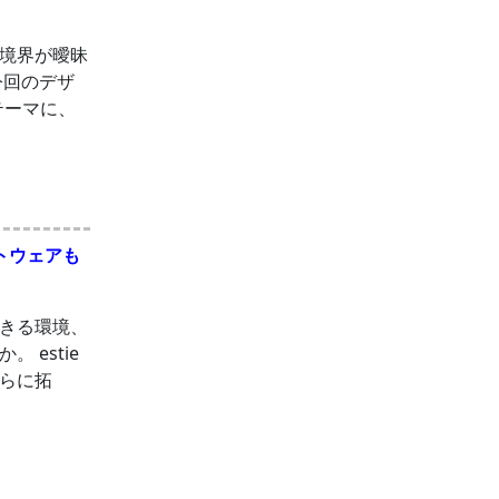
の境界が曖昧
今回のデザ
テーマに、
フトウェアも
きる環境、
estie
らに拓