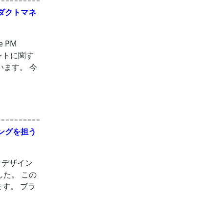
ロダクトマネ
 PM
メントに関す
ます。 今
ィングを担う
トデザイン
した。 この
す。 ブラ