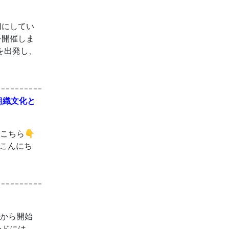
切にしてい
を開催しま
を出発し、
組織文化と
はこちら👇
聴く こんにち
1月から開始
ードには、