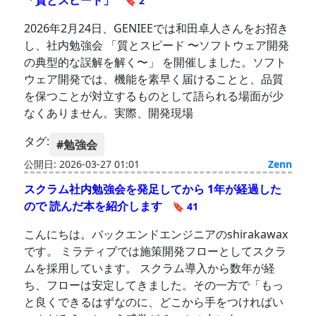
「質とスピード」
🔖 2
2026年2月24日、GENIEEでは和田卓人さんをお招き
し、社内勉強会 「質とスピード 〜ソフトウェア開発
の典型的な誤解を解く〜」 を開催しました。ソフト
ウェア開発では、機能を素早く届けることと、品質
を保つことが対立するものとして語られる場面が少
なくありません。実際、開発現場
タグ:
#勉強会
公開日: 2026-03-27 01:01
Zenn
スクラム社内勉強会を発足してから 1年が経過した
ので 読んだ本を紹介します
🔖 41
こんにちは。バックエンドエンジニアのshirakawax
です。 ミラティブでは施策開発フローとしてスクラ
ムを採用しています。 スクラム導入から数年が経
ち、フローは安定してきました。その一方で「もっ
と良くできるはずなのに、どこから手をつければい