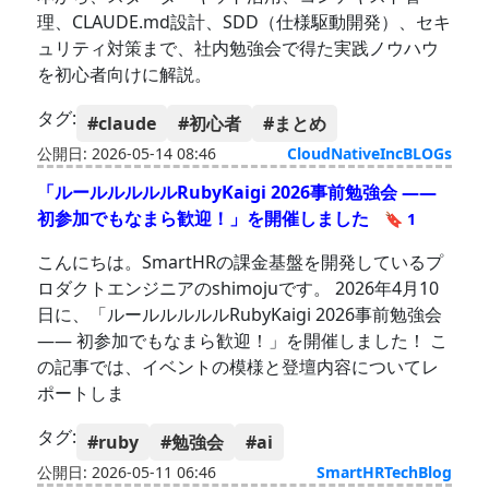
理、CLAUDE.md設計、SDD（仕様駆動開発）、セキ
ュリティ対策まで、社内勉強会で得た実践ノウハウ
を初心者向けに解説。
タグ:
#claude
#初心者
#まとめ
公開日: 2026-05-14 08:46
CloudNativeIncBLOGs
「ルールルルルルRubyKaigi 2026事前勉強会 ——
初参加でもなまら歓迎！」を開催しました
🔖 1
こんにちは。SmartHRの課金基盤を開発しているプ
ロダクトエンジニアのshimojuです。 2026年4月10
日に、「ルールルルルルRubyKaigi 2026事前勉強会
—— 初参加でもなまら歓迎！」を開催しました！ こ
の記事では、イベントの模様と登壇内容についてレ
ポートしま
タグ:
#ruby
#勉強会
#ai
公開日: 2026-05-11 06:46
SmartHRTechBlog