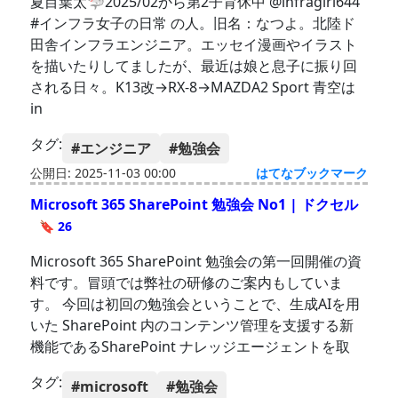
夏目葉太🦈2025/02から第2子育休中 @infragirl644
#インフラ女子の日常 の人。旧名：なつよ。北陸ド
田舎インフラエンジニア。エッセイ漫画やイラスト
を描いたりしてましたが、最近は娘と息子に振り回
される日々。K13改→RX-8→MAZDA2 Sport 青空は
in
タグ:
#エンジニア
#勉強会
公開日: 2025-11-03 00:00
はてなブックマーク
Microsoft 365 SharePoint 勉強会 No1 | ドクセル
🔖 26
Microsoft 365 SharePoint 勉強会の第一回開催の資
料です。冒頭では弊社の研修のご案内もしていま
す。 今回は初回の勉強会ということで、生成AIを用
いた SharePoint 内のコンテンツ管理を支援する新
機能であるSharePoint ナレッジエージェントを取
タグ:
#microsoft
#勉強会