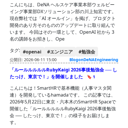
こんにちは、DeNA ヘルスケア事業本部ウェルビー
イング事業部DXソリューション部の川上知宏です。
現在弊社では「AI オールイン」を掲げ、プロダクト
開発のあり方そのもののアップデートに取り組んで
います。 今回はその一環として、OpenAI 社から 3
名の講師をお招きし、Ope
タグ:
#openai
#エンジニア
#勉強会
公開日: 2026-06-11 15:00
BlogonDeNAEngineering
「ルールルルルルRubyKaigi 2026事後勉強会 ── し
たっけ、東京で！」を開催しました
🔖 1
こんにちは！SmartHRで基本機能（人事マスタ関
連）を開発しているhamadaです。 この記事では、
2026年5月22日に東京・六本木のSmartHR Spaceで
開催した「ルールルルルルRubyKaigi 2026事後勉強
会 ── したっけ、東京で！」の様子をお届けしま
す。