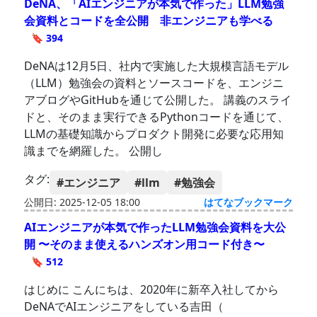
DeNA、「AIエンジニアが本気で作った」LLM勉強
会資料とコードを全公開 非エンジニアも学べる
🔖 394
DeNAは12月5日、社内で実施した大規模言語モデル
（LLM）勉強会の資料とソースコードを、エンジニ
アブログやGitHubを通じて公開した。 講義のスライ
ドと、そのまま実行できるPythonコードを通じて、
LLMの基礎知識からプロダクト開発に必要な応用知
識までを網羅した。 公開し
タグ:
#エンジニア
#llm
#勉強会
公開日: 2025-12-05 18:00
はてなブックマーク
AIエンジニアが本気で作ったLLM勉強会資料を大公
開 〜そのまま使えるハンズオン用コード付き〜
🔖 512
はじめに こんにちは、2020年に新卒入社してから
DeNAでAIエンジニアをしている吉田（