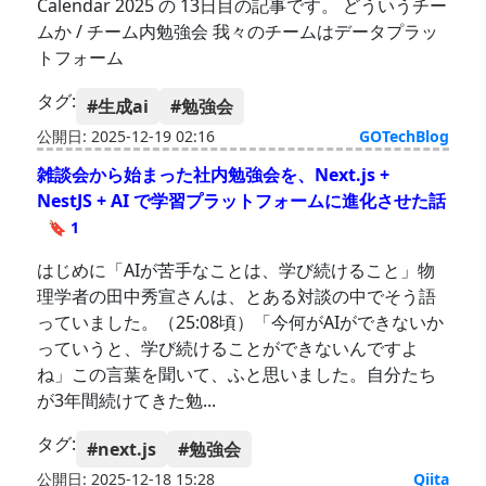
Calendar 2025 の 13日目の記事です。 どういうチー
ムか / チーム内勉強会 我々のチームはデータプラッ
トフォーム
タグ:
#生成ai
#勉強会
公開日: 2025-12-19 02:16
GOTechBlog
雑談会から始まった社内勉強会を、Next.js +
NestJS + AI で学習プラットフォームに進化させた話
🔖 1
はじめに「AIが苦手なことは、学び続けること」物
理学者の田中秀宣さんは、とある対談の中でそう語
っていました。（25:08頃）「今何がAIができないか
っていうと、学び続けることができないんですよ
ね」この言葉を聞いて、ふと思いました。自分たち
が3年間続けてきた勉...
タグ:
#next.js
#勉強会
公開日: 2025-12-18 15:28
Qiita