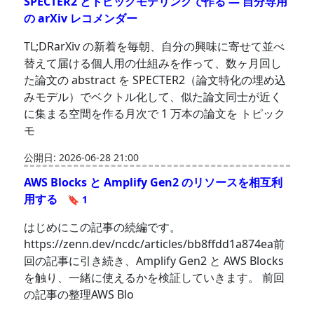
SPECTER2 とトピックモデリングで作る — 自分専用
の arXiv レコメンダー
TL;DRarXiv の新着を毎朝、自分の興味に寄せて並べ
替えて届ける個人用の仕組みを作って、数ヶ月回し
た論文の abstract を SPECTER2（論文特化の埋め込
みモデル）でベクトル化して、似た論文同士が近く
に集まる空間を作る月次で 1 万本の論文を トピック
モ
公開日: 2026-06-28 21:00
AWS Blocks と Amplify Gen2 のリソースを相互利
用する
🔖 1
はじめにこの記事の続編です。
https://zenn.dev/ncdc/articles/bb8ffdd1a874ea前
回の記事に引き続き、Amplify Gen2 と AWS Blocks
を触り、一緒に使えるかを検証していきます。 前回
の記事の整理AWS Blo