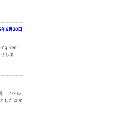
26年6月30日
gineer
らせしま
最近、ノベル
としたコマ