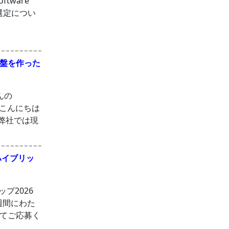
ftware
術選定につい
基盤を作った
さんの
 こんにちは
 弊社では現
ハイブリッ
ップ2026
3週間にわた
てご応募く