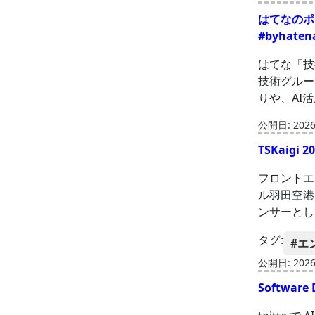
はてなのポッド
#byhate
はてな「技
技術グルー
りや、AI
公開日: 2026-
TSKaig
フロントエン
ル羽田空港でT
ンサーとして
タグ:
#エ
公開日: 2026-
Softwar