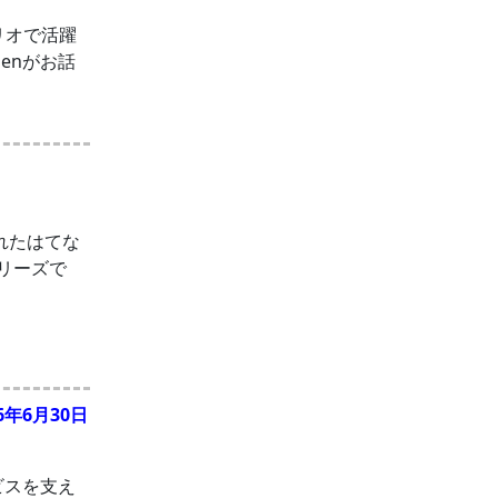
リオで活躍
menがお話
ルされたはてな
シリーズで
26年6月30日
サービスを支え