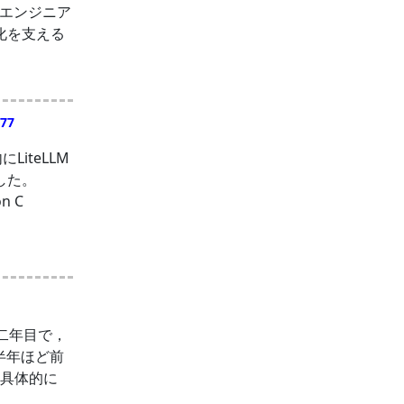
エンジニア
化を支える
 77
LiteLLM
した。
n C
社二年目で，
．半年ほど前
 具体的に