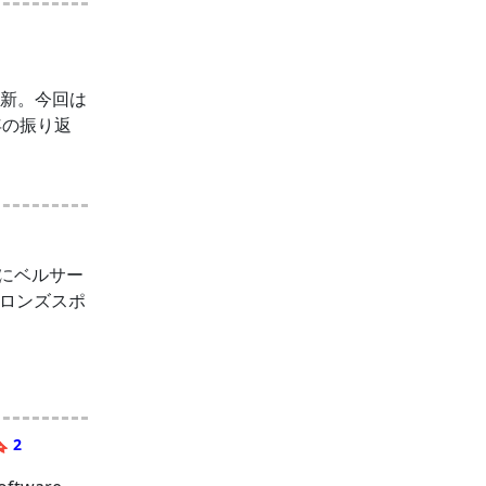
）
更新。今回は
年の振り返
3日にベルサー
なはブロンズスポ
 2