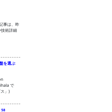
の記事は、昨
や技術詳細
基盤を選ぶ
n
hala で
ス」)
 58