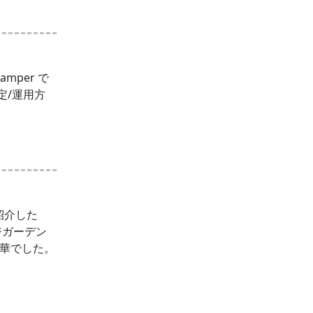
mper で
設定/運用方
ご紹介した
ージガーデン
華でした。