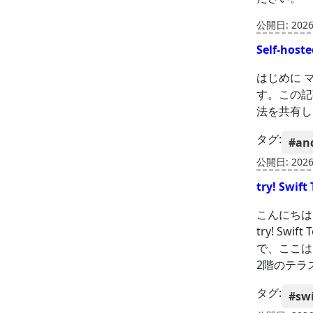
公開日: 2026-
Self-ho
はじめに マ
す。この記事
法を共有しま
タグ:
#an
公開日: 2026-
try! Swi
こんにちは、
try! S
で、ここは
2階のテラ
タグ:
#swi