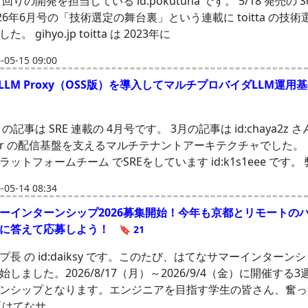
で AI 回りの開発を担当している id:pokutuna です。 5/18 発売の So
 2026年6月号の「技術選定の舞台裏」という連載に toitta の技
 gihyo.jp toitta は 2023年に
05-15 09:00
eLLM Proxy（OSS版）を導入してマルチプロバイダLLM運用
の記事は SRE 連載の 4月号です。 3月の記事は id:chaya2z 
iewer の配信基盤を支えるマルチテナントアーキテクチャでした。
ットフォームチーム でSREをしています id:k1s1eee です。
05-14 08:34
ーインターンシップ2026募集開始！今年も京都とリモートの
ズに答えて応募しよう！
🔖 21
長 の id:daiksy です。このたび、はてなサマーインターンシ
しました。2026/8/17（月）～2026/9/4（金）に開催する
ンシップとなります。エンジニアを目指す学生の皆さん、奮っ
「はてなサ