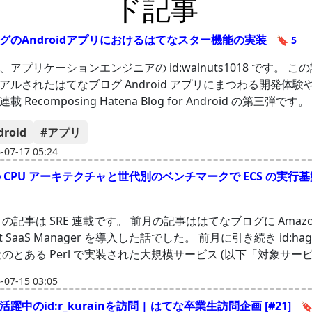
ド記事
グのAndroidアプリにおけるはてなスター機能の実装
🔖 5
アプリケーションエンジニアの id:walnuts1018 です。 こ
アルされたはてなブログ Android アプリにまつわる開発体験
 Recomposing Hatena Blog for Android の第三弾です。
droid
#アプリ
07-17 05:24
e の CPU アーキテクチャと世代別のベンチマークで ECS の実行
の記事は SRE 連載です。 前月の記事ははてなブログに Amazo
ont SaaS Manager を導入した話でした。 前月に引き続き id:hagi
なのとある Perl で実装された大規模サービス (以下「対象サービ
07-15 03:05
躍中のid:r_kurainを訪問 | はてな卒業生訪問企画 [#21]
🔖