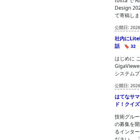
toitta 
Design
て寄稿しました。
公開日: 2026-
社内にLit
話
🔖 32
はじめに こ
GigaV
システムプラ
公開日: 2026-
はてなサマ
ド！クイ
技術グループ
の募集を開始
るインター
ださい。 