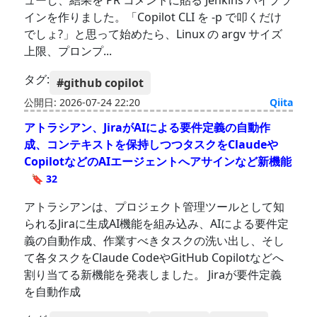
ューし、結果を PR コメントに貼る Jenkins パイプラ
インを作りました。「Copilot CLI を -p で叩くだけ
でしょ?」と思って始めたら、Linux の argv サイズ
上限、プロンプ...
タグ:
#github copilot
公開日: 2026-07-24 22:20
Qiita
アトラシアン、JiraがAIによる要件定義の自動作
成、コンテキストを保持しつつタスクをClaudeや
CopilotなどのAIエージェントへアサインなど新機能
🔖 32
アトラシアンは、プロジェクト管理ツールとして知
られるJiraに生成AI機能を組み込み、AIによる要件定
義の自動作成、作業すべきタスクの洗い出し、そし
て各タスクをClaude CodeやGitHub Copilotなどへ
割り当てる新機能を発表しました。 Jiraが要件定義
を自動作成