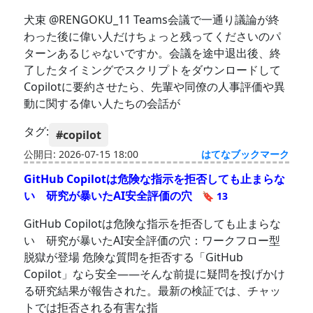
犬束 @RENGOKU_11 Teams会議で一通り議論が終
わった後に偉い人だけちょっと残ってくださいのパ
ターンあるじゃないですか。会議を途中退出後、終
了したタイミングでスクリプトをダウンロードして
Copilotに要約させたら、先輩や同僚の人事評価や異
動に関する偉い人たちの会話が
タグ:
#copilot
公開日: 2026-07-15 18:00
はてなブックマーク
GitHub Copilotは危険な指示を拒否しても止まらな
い 研究が暴いたAI安全評価の穴
🔖 13
GitHub Copilotは危険な指示を拒否しても止まらな
い 研究が暴いたAI安全評価の穴：ワークフロー型
脱獄が登場 危険な質問を拒否する「GitHub
Copilot」なら安全――そんな前提に疑問を投げかけ
る研究結果が報告された。最新の検証では、チャッ
トでは拒否される有害な指