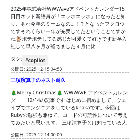
2025年株式会社WWWaveアドベントカレンダー15
日目ネット新語賞が「エッホエッホ」になったと知
り、あれ今年のミームなの…！？となったフクロウ
ですそれくらい一年が充実してたということですか
ね🦉ポテポテしてる感じが可愛くて好きです新卒入
社して早八ヶ月が経ちました４月に比
タグ:
#copilot
公開日: 2025-12-15 04:58
三項演算子のネスト耐久
🎄Merry Christmas🎄 WWWAVE アドベントカレン
ダー 12/14の記事です はじめに初めまして、ウェ
イブでエンジニアをしているknakaです。今回は
Rubyの勉強も兼ねて、コードの可読性について考え
てみたいと思います。 三項演算子とは知っている人
公開日: 2025-12-14 00:00