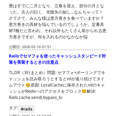
暦はすでに二月となり、立春を迎え、節分の月とな
った。古人の曰く、光陰矢の如し...なんちゃって！
さてさて、みんな様は恵方巻きを食べていますか？
恵方巻きの具材を悩んでいるのでしょうか。定番具
材7種だと言われ、それ以外もたくさん挙がられる恵
方巻きですが、何を入れるのがなかなか悩
公開日: 2026-02-16 01:51
Railsでセマフォを使ったキャッシュスタンピード対
策を実装するときの注意点
TL;DR（3行まとめ）問題: セマフォ+ポーリングでキ
ャッシュを読み取ろうとするとnilが返り続けてタイ
ムアウト🥺原因: LocalCacheに保存されたnilのキャ
ッシュがRedisへのアクセスをブロック🥴解決:
Rails.cache.send(:bypass_lo
タグ:
#rails