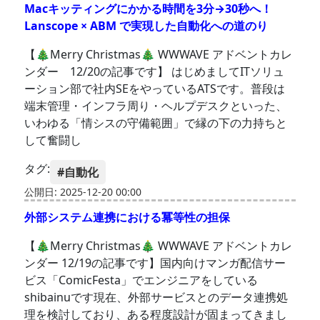
Macキッティングにかかる時間を3分→30秒へ！
Lanscope × ABM で実現した自動化への道のり
【🎄Merry Christmas🎄 WWWAVE アドベントカレ
ンダー 12/20の記事です】 はじめましてITソリュ
ーション部で社内SEをやっているATSです。普段は
端末管理・インフラ周り・ヘルプデスクといった、
いわゆる「情シスの守備範囲」で縁の下の力持ちと
して奮闘し
タグ:
#自動化
公開日: 2025-12-20 00:00
外部システム連携における冪等性の担保
【🎄Merry Christmas🎄 WWWAVE アドベントカレ
ンダー 12/19の記事です】国内向けマンガ配信サー
ビス「ComicFesta」でエンジニアをしている
shibainuです現在、外部サービスとのデータ連携処
理を検討しており、ある程度設計が固まってきまし