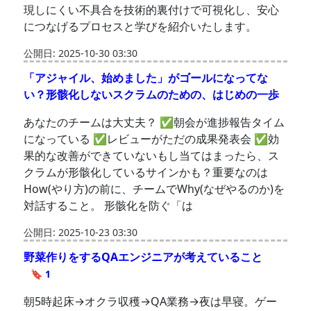
現しにくい不具合を技術的裏付けで可視化し、安心
につなげるプロセスと学びを紹介いたします。
公開日: 2025-10-30 03:30
「アジャイル、始めました」がゴールになってな
い？形骸化しないスクラムのための、はじめの一歩
あなたのチームは大丈夫？ ✅朝会が進捗報告タイム
になっている ✅レビューがただの成果発表会 ✅効
果的な改善ができていないもし当てはまったら、ス
クラムが形骸化しているサインかも？重要なのは
How(やり方)の前に、チームでWhy(なぜやるのか)を
対話すること。 形骸化を防ぐ「は
公開日: 2025-10-23 03:30
野菜作りをするQAエンジニアが考えていること
🔖 1
朝5時起床→オクラ収穫→QA業務→夜は早寝。ゲー