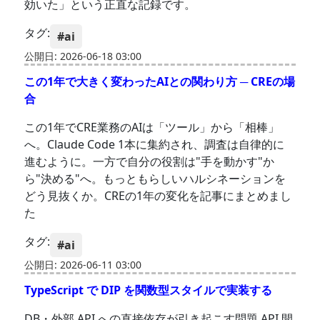
効いた」という正直な記録です。
タグ:
#ai
公開日: 2026-06-18 03:00
この1年で大きく変わったAIとの関わり方 ─ CREの場
合
この1年でCRE業務のAIは「ツール」から「相棒」
へ。Claude Code 1本に集約され、調査は自律的に
進むように。一方で自分の役割は"手を動かす"か
ら"決める"へ。もっともらしいハルシネーションを
どう見抜くか。CREの1年の変化を記事にまとめまし
た
タグ:
#ai
公開日: 2026-06-11 03:00
TypeScript で DIP を関数型スタイルで実装する
DB・外部 API への直接依存が引き起こす問題 API 開