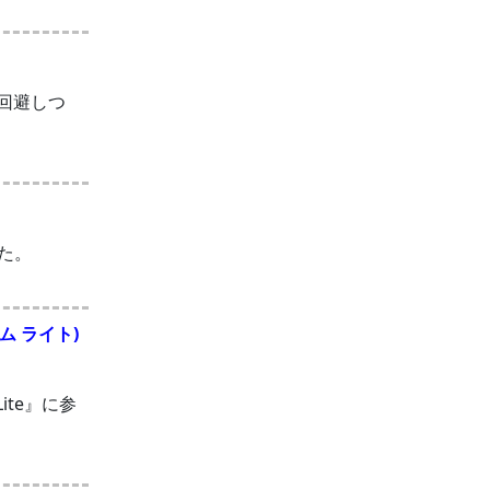
回避しつ
た。
ラム ライト)
ite』に参