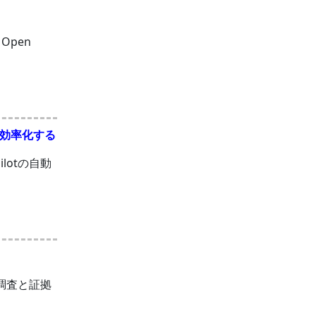
Open
発を効率化する
lotの自動
ク調査と証拠