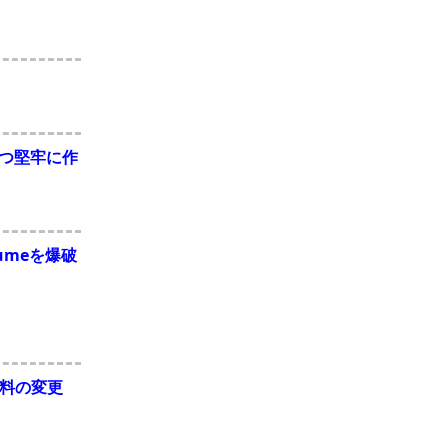
速かつ堅牢に作
olumeを爆破
料の変更