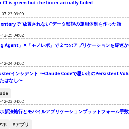
CI is green but the linter actually failed
07-23 09:09
Elementaryで”放置されない”データ監視の運用体制を作った話
12-25 04:02
ding Agent」✕「モノレポ」で 2 つのアプリケーションを爆
12-24 04:02
lusterインシデント 〜Claude Codeで思い出のPersistent V
たはなし〜
aude
12-23 04:02
ホ新法施行とモバイルアプリケーションプラットフォーム手数
マホ
#アプリ