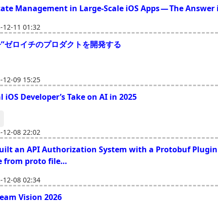
State Management in Large-Scale iOS Apps — The Answer i
12-11 01:32
で”今”ゼロイチのプロダクトを開発する
12-09 15:25
l iOS Developer’s Take on AI in 2025
12-08 22:02
ilt an API Authorization System with a Protobuf Plugin
e from proto file…
12-08 02:34
Team Vision 2026