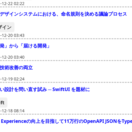
12-22 02:22
デザインシステムにおける、命名規則を決める議論プロセス
ザイン
12-20 03:43
発」から「届ける開発」
12-20 03:40
技術改善の両立
12-19 02:24
設計を問い直す試み ─ SwiftUI を題材に
ft
12-18 08:14
er Experienceの向上を目指して11万行のOpenAPI JSONをTyp