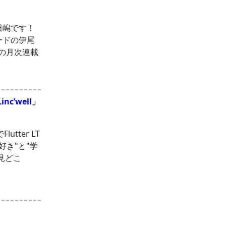
田嶋です！
ードの伊尾
の月次連載
inc’well」
utter LT
好き"と"学
見どこ