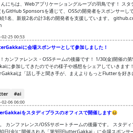
こんにちは、Webアプリケーショングループの羽鳥です！ スタ
度もGitHub Sponsorsを通じて、OSSの開発者をスポンサー
1名、新規2名の計3名の開発者を支援しています。 github.c
m
02-25 00:53
utterGakkaiに会場スポンサーとして参加しました！
！カンファレンス・OSSチームの後藤です！ 1/30(金)開催の第
rGakkaiに参加してきたのでその様子や感想をシェアしていきます
tterGakkaiは「話し手と聞き手が、まえよりもっとFlutterを
tter
#ai
02-06 06:00
tterGakkaiをスタディプラスのオフィスで開催します😆
。 カンファレンス/OSSサポートチームの後藤です。 スタデ
月30日(金)に開催される「第9回FlutterGakkai」に会場スポン