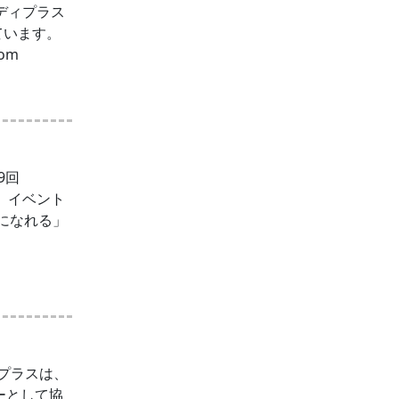
ディプラス
しています。
om
9回
！ イベント
好きになれる」
ィプラスは、
サーとして協