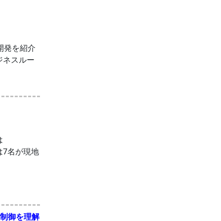
ン開発を紹介
ジネスルー
、
は
は7名が現地
行制御を理解