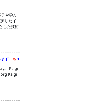
の様子や学ん
充実したイ
中心とした技術
賛します
🔖 1
、Kaigi
g Kaigi