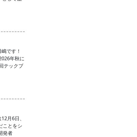
田嶋です！
026年秋に
回テックブ
12月6日、
んだことをシ
る開発者