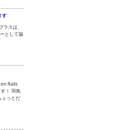
ます
ィプラスは、
ンサーとして協
Rails
す！ 羽鳥
年ちょっとだ