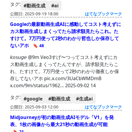
タグ:
#動画生成
#ai
公開日: 2025-09-19 18:00
はてなブックマーク
Googleの最新動画生成AIに感動してコスト考えずに
カス動画生成しまくってたら請求額見たらこれ。た
すけて。7万円使って2秒のわかり哲也しか保存して
ないアホ
🔖 48
𝘬𝘰𝘴𝘶𝘨𝘦 @9m Veo3すげ〜つってコスト考えずにカ
ス動画生成しまくってたんですが、請求額見たらこ
れ、たすけて。7万円使って2秒のわかり徹夜しか保
存してないアホ pic.x.com/3UaCbWMDmB
x.com/9m/status/1962… 2025-09-02 14
タグ:
#google
#動画生成
#生成ai
公開日: 2025-09-03 12:00
はてなブックマーク
Midjourneyが初の動画生成AIモデル「V1」を発
表、1枚の画像から最大21秒の動画生成が可能
🔖 21