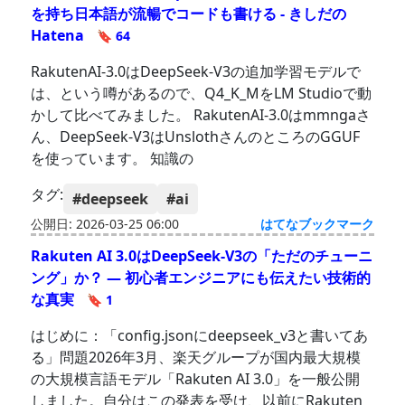
を持ち日本語が流暢でコードも書ける - きしだの
Hatena
🔖 64
RakutenAI-3.0はDeepSeek-V3の追加学習モデルで
は、という噂があるので、Q4_K_MをLM Studioで動
かして比べてみました。 RakutenAI-3.0はmmngaさ
ん、DeepSeek-V3はUnslothさんのところのGGUF
を使っています。 知識の
タグ:
#deepseek
#ai
公開日: 2026-03-25 06:00
はてなブックマーク
Rakuten AI 3.0はDeepSeek-V3の「ただのチューニ
ング」か？ — 初心者エンジニアにも伝えたい技術的
な真実
🔖 1
はじめに：「config.jsonにdeepseek_v3と書いてあ
る」問題2026年3月、楽天グループが国内最大規模
の大規模言語モデル「Rakuten AI 3.0」を一般公開
しました。自分はこの発表を受け、以前にRakuten