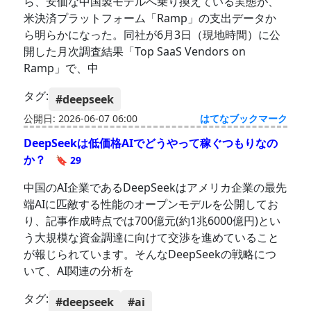
ら、安価な中国製モデルへ乗り換えている実態が、
米決済プラットフォーム「Ramp」の支出データか
ら明らかになった。同社が6月3日（現地時間）に公
開した月次調査結果「Top SaaS Vendors on
Ramp」で、中
タグ:
#deepseek
公開日: 2026-06-07 06:00
はてなブックマーク
DeepSeekは低価格AIでどうやって稼ぐつもりなの
か？
🔖 29
中国のAI企業であるDeepSeekはアメリカ企業の最先
端AIに匹敵する性能のオープンモデルを公開してお
り、記事作成時点では700億元(約1兆6000億円)とい
う大規模な資金調達に向けて交渉を進めていること
が報じられています。そんなDeepSeekの戦略につ
いて、AI関連の分析を
タグ:
#deepseek
#ai