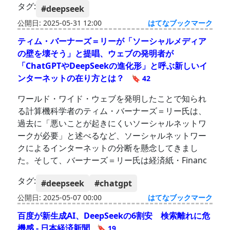
タグ:
#deepseek
公開日: 2025-05-31 12:00
はてなブックマーク
ティム・バーナーズ＝リーが「ソーシャルメディア
の壁を壊そう」と提唱、ウェブの発明者が
「ChatGPTやDeepSeekの進化形」と呼ぶ新しいイ
ンターネットの在り方とは？
🔖 42
ワールド・ワイド・ウェブを発明したことで知られ
る計算機科学者のティム・バーナーズ＝リー氏は、
過去に「悪いことが起きにくいソーシャルネットワ
ークが必要」と述べるなど、ソーシャルネットワー
クによるインターネットの分断を懸念してきまし
た。そして、バーナーズ＝リー氏は経済紙・Financ
タグ:
#deepseek
#chatgpt
公開日: 2025-05-07 00:00
はてなブックマーク
百度が新生成AI、DeepSeekの6割安 検索離れに危
機感 - 日本経済新聞
🔖 19