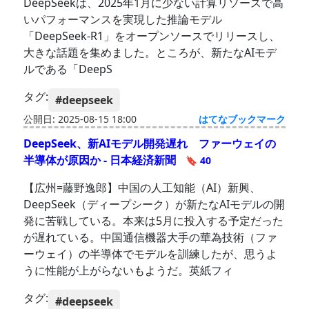
DeepSeekは、2025年1月に少ない計算リソースで高
いパフォーマンスを実現した推論モデル
「DeepSeek-R1」をオープンソースでリリースし、
大きな話題を集めました。ところが、新たなAIモデ
ルである「DeepS
タグ:
#deepseek
公開日: 2025-08-15 18:00
はてなブックマーク
DeepSeek、新AIモデル開発遅れ ファーウェイの
半導体が原因か - 日本経済新聞
🔖 40
【広州=藤野逸郎】中国の人工知能（AI）新興、
DeepSeek（ディープシーク）が新たなAIモデルの開
発に苦戦している。本来は5月に投入する予定だった
が遅れている。中国通信機器大手の華為技術（ファ
ーウェイ）の半導体でモデルを訓練したが、思うよ
うに性能が上がらないもようだ。英紙フィ
タグ:
#deepseek