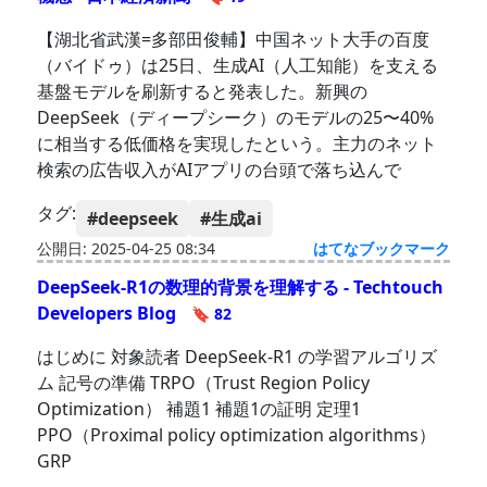
【湖北省武漢=多部田俊輔】中国ネット大手の百度
（バイドゥ）は25日、生成AI（人工知能）を支える
基盤モデルを刷新すると発表した。新興の
DeepSeek（ディープシーク）のモデルの25〜40%
に相当する低価格を実現したという。主力のネット
検索の広告収入がAIアプリの台頭で落ち込んで
タグ:
#deepseek
#生成ai
公開日: 2025-04-25 08:34
はてなブックマーク
DeepSeek-R1の数理的背景を理解する - Techtouch
Developers Blog
🔖 82
はじめに 対象読者 DeepSeek-R1 の学習アルゴリズ
ム 記号の準備 TRPO（Trust Region Policy
Optimization） 補題1 補題1の証明 定理1
PPO（Proximal policy optimization algorithms）
GRP