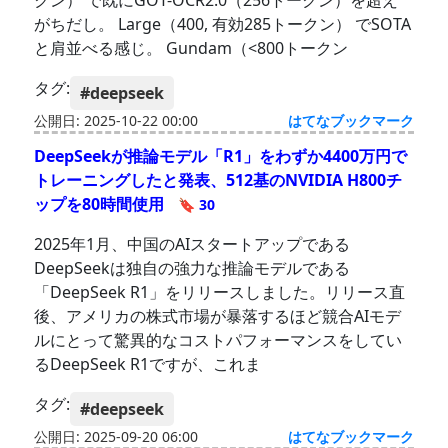
クン） で既にGOT-OCR2.0（256トークン）を超え
がちだし。 Large（400, 有効285トークン） でSOTA
と肩並べる感じ。 Gundam（<800トークン
タグ:
#deepseek
公開日: 2025-10-22 00:00
はてなブックマーク
DeepSeekが推論モデル「R1」をわずか4400万円で
トレーニングしたと発表、512基のNVIDIA H800チ
ップを80時間使用
🔖 30
2025年1月、中国のAIスタートアップである
DeepSeekは独自の強力な推論モデルである
「DeepSeek R1」をリリースしました。リリース直
後、アメリカの株式市場が暴落するほど競合AIモデ
ルにとって驚異的なコストパフォーマンスをしてい
るDeepSeek R1ですが、これま
タグ:
#deepseek
公開日: 2025-09-20 06:00
はてなブックマーク