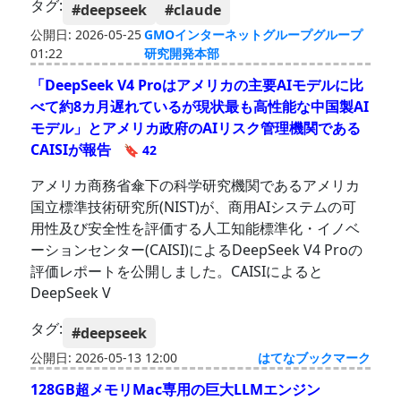
タグ:
#deepseek
#claude
公開日: 2026-05-25
GMOインターネットグループグループ
01:22
研究開発本部
「DeepSeek V4 Proはアメリカの主要AIモデルに比
べて約8カ月遅れているが現状最も高性能な中国製AI
モデル」とアメリカ政府のAIリスク管理機関である
CAISIが報告
🔖 42
アメリカ商務省傘下の科学研究機関であるアメリカ
国立標準技術研究所(NIST)が、商用AIシステムの可
用性及び安全性を評価する人工知能標準化・イノベ
ーションセンター(CAISI)によるDeepSeek V4 Proの
評価レポートを公開しました。CAISIによると
DeepSeek V
タグ:
#deepseek
公開日: 2026-05-13 12:00
はてなブックマーク
128GB超メモリMac専用の巨大LLMエンジン