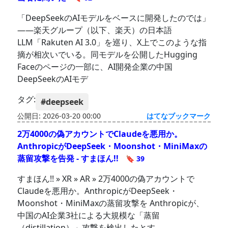
「DeepSeekのAIモデルをベースに開発したのでは」
――楽天グループ（以下、楽天）の日本語
LLM「Rakuten AI 3.0」を巡り、X上でこのような指
摘が相次いでいる。同モデルを公開したHugging
Faceのページの一部に、AI開発企業の中国
DeepSeekのAIモデ
タグ:
#deepseek
公開日: 2026-03-20 00:00
はてなブックマーク
2万4000の偽アカウントでClaudeを悪用か。
AnthropicがDeepSeek・Moonshot・MiniMaxの
蒸留攻撃を告発 - すまほん!!
🔖 39
すまほん!! » XR » AR » 2万4000の偽アカウントで
Claudeを悪用か。AnthropicがDeepSeek・
Moonshot・MiniMaxの蒸留攻撃を Anthropicが、
中国のAI企業3社による大規模な「蒸留
（distillation）」攻撃を検出したとす