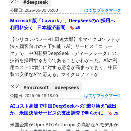
タグ:
#deepseek
公開日: 2026-06-30 06:00
はてなブックマーク
Microsoft版「Cowork」、DeepSeekのAI採用へ
利用料安く - 日本経済新聞
🔖 48
【シリコンバレー=山田遼太郎】米マイクロソフトが
法人顧客向けの人工知能（AI）サービス「コワー
ク」で、中国新興DeepSeek（ディープシーク）の
技術を採用する方向であることがわかった。AIの利
用コストの増加に対する懸念が高まっており、中国
製の安価なAIで応える。マイクロソフトが
タグ:
#microsoft
#deepseek
公開日: 2026-06-18 18:00
はてなブックマーク
AIコスト高騰で中国DeepSeekへの“乗り換え”続出
か 米国決済サービスの支出調査で明らかに
🔖 79
米国企業がOpenAIやAnthropicの高額なAIモデルか