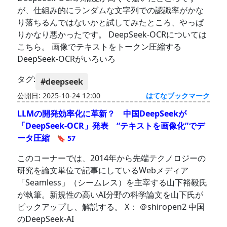
が、仕組み的にランダムな文字列での認識率がかな
り落ちるんではないかと試してみたところ、やっぱ
りかなり悪かったです。 DeepSeek-OCRについては
こちら。 画像でテキストをトークン圧縮する
DeepSeek-OCRがいろいろ
タグ:
#deepseek
公開日: 2025-10-24 12:00
はてなブックマーク
LLMの開発効率化に革新？ 中国DeepSeekが
「DeepSeek-OCR」発表 “テキストを画像化”でデ
ータ圧縮
🔖 57
このコーナーでは、2014年から先端テクノロジーの
研究を論文単位で記事にしているWebメディア
「Seamless」（シームレス）を主宰する山下裕毅氏
が執筆。新規性の高いAI分野の科学論文を山下氏が
ピックアップし、解説する。 X： ＠shiropen2 中国
のDeepSeek-AI