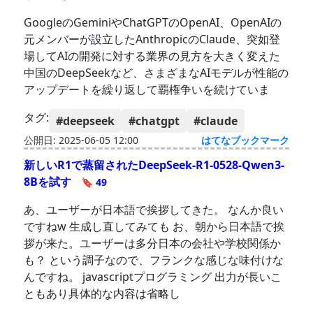
GoogleのGeminiやChatGPTのOpenAI、OpenAIの
元メンバーが設立したAnthropicのClaude、突如登
場してAIの開発に対する業界の見方を大きく変えた
中国のDeepSeekなど、さまざまなAIモデルが性能の
アップデートを繰り返して覇権争いを続けていま
タグ:
#deepseek
#chatgpt
#claude
公開日: 2025-06-05 12:00
はてなブックマーク
新しいR1で蒸留されたDeepSeek-R1-0528-Qwen3-
8Bを試す
🔖 49
あ、ユーザーが日本語で挨拶してきた。 なんか良い
ですねw 生成し直してみても お、朝から日本語で挨
拶が来た。ユーザーは多分日本の会社や学校関係か
も？ という調子なので、フランクな感じな味付けな
んですね。 javascriptプログラミング 出力が長いこ
ともあり具体的な内容は省略し