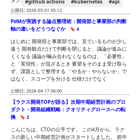
タグ:
#github actions
#kubernetes
#api
公開日: 2026-05-01 05:12
PdMが実践する論点整理術：開発部と事業部の判断
軸の違いをどうつなぐか
🔖 4
はじめに 開発部と事業部では、見ているものが少し
違う 開発観点だけで判断を閉じると、議論が進みに
くくなる 議論が噛み合わなくなるのは、「必要性」
と「実現性」が混ざるとき 要望をそのまま受け取ら
ず、課題として整理する 「やるか・やらないか」で
はなく、スコープを分ける 仕様だけでなく
公開日: 2026-04-17 06:00
【ラクス開発TOPが語る】次期中期経営計画のプロ
ダクト・開発組織戦略：クオリティグロースへの転
換
🔖 2
こんにちは、CTOの公手です。 この4月から、ラク
スの新しい中期経営計画がスタートしました。 前中