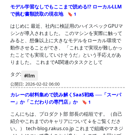
モデル学習なしでもここまで読める!? ローカルLLM
で挑む書類読取の現在地
🔖 1
はじめに 最近、社内に検証用のハイスペックGPUマ
シンが導入されました。 このマシンを実際に触って
みると、想像以上に大きなモデルをローカル環境で
動作させることができ、 「これまで実現が難しかっ
たことでも実現していけそうだ」という手応えがあ
りました。 これまでAI関連のタスクとして
タグ:
#llm
公開日: 2026-02-02 06:00
カレーの材料集めで読み解くSaaS戦略 ──「スーパ
ー」か「こだわりの専門店」か
🔖 1
こんにちは、プロダクト部 部長の稲垣です。（自己
紹介やこれまでのキャリアについて↓をご覧くださ
い。） tech-blog.rakus.co.jp これまで組織やマネジ