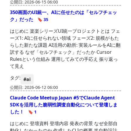
公開日: 2026-06-15 06:00
350画面のUI統一、AIに任せたのは「セルフチェッ
ク」だった
🔖 35
はじめに 楽楽シリーズUI統一プロジェクトとは フェ
ーズ1: AIに任せられない領域 フェーズ2: 規模がもた
らした新たな課題 AI活用の勘所: 実装ルールをAIに翻
訳する なぜ「セルフチェック」だったか Cursor
Rulesという仕組み 運用してみての手応え 振り返っ
て見え
タグ:
#ai
公開日: 2026-06-12 06:00
Claude Code Meetup Japan #5でClaude Agent
SDKを活用した脆弱性調査自動化について登壇しま
した！
🔖 1
はじめに 登壇資料 登壇内容 発表の背景 なぜ全部自
動化しなかったのか 作成したCLIの概要 半自動設計