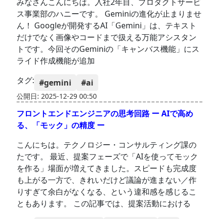
みなさんこんにちは。入社2年目、プロダクトサービ
ス事業部のハニーです。 Geminiの進化が止まりませ
ん！ Googleが開発するAI「Gemini」は、テキスト
だけでなく画像やコードまで扱える万能アシスタン
トです。今回そのGeminiの「キャンバス機能」にス
ライド作成機能が追加
タグ:
#gemini
#ai
公開日: 2025-12-29 00:50
フロントエンドエンジニアの思考回路 ー AIで高め
る、「モック」の精度 ー
こんにちは。テクノロジー・コンサルティング課の
たです。 最近、提案フェーズで「AIを使ってモック
を作る」場面が増えてきました。スピードも完成度
も上がる一方で、きれいだけど議論が進まない／作
りすぎて余白がなくなる、という違和感を感じるこ
ともあります。 この記事では、提案活動における