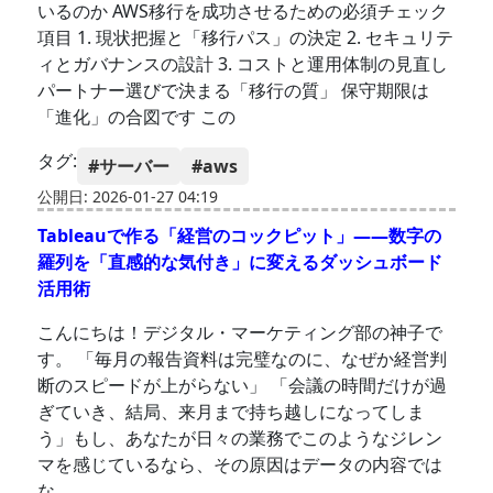
いるのか AWS移行を成功させるための必須チェック
項目 1. 現状把握と「移行パス」の決定 2. セキュリテ
ィとガバナンスの設計 3. コストと運用体制の見直し
パートナー選びで決まる「移行の質」 保守期限は
「進化」の合図です この
タグ:
#サーバー
#aws
公開日: 2026-01-27 04:19
Tableauで作る「経営のコックピット」——数字の
羅列を「直感的な気付き」に変えるダッシュボード
活用術
こんにちは！デジタル・マーケティング部の神子で
す。 「毎月の報告資料は完璧なのに、なぜか経営判
断のスピードが上がらない」 「会議の時間だけが過
ぎていき、結局、来月まで持ち越しになってしま
う」もし、あなたが日々の業務でこのようなジレン
マを感じているなら、その原因はデータの内容では
な