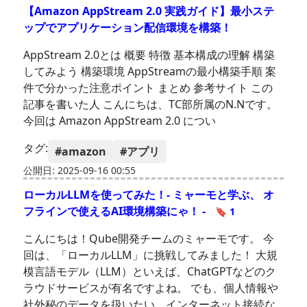
【Amazon AppStream 2.0 実践ガイド】最小ステ
ップでアプリケーション配信環境を構築！
AppStream 2.0とは 概要 特徴 基本構成の理解 構築
してみよう 構築環境 AppStreamの最小構築手順 案
件で分かった注意ポイント まとめ 参考サイト この
記事を書いた人 こんにちは、TC部所属のN.Nです。
今回は Amazon AppStream 2.0 につい
タグ:
#amazon
#アプリ
公開日: 2025-09-16 00:55
ローカルLLMを使ってみた！- ミャーモと学ぶ、 オ
フラインで使えるAI環境構築にゃ！ -
🔖 1
こんにちは！Qube開発チームのミャーモです。 今
回は、「ローカルLLM」に挑戦してみました！ 大規
模言語モデル（LLM）といえば、ChatGPTなどのク
ラウドサービスが有名ですよね。 でも、個人情報や
社外秘のデータを扱いたい、インターネット接続な