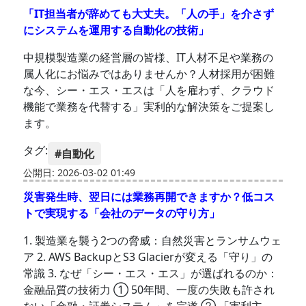
「IT担当者が辞めても大丈夫。「人の手」を介さず
にシステムを運用する自動化の技術」
中規模製造業の経営層の皆様、IT人材不足や業務の
属人化にお悩みではありませんか？人材採用が困難
な今、シー・エス・エスは「人を雇わず、クラウド
機能で業務を代替する」実利的な解決策をご提案し
ます。
タグ:
#自動化
公開日: 2026-03-02 01:49
災害発生時、翌日には業務再開できますか？低コス
トで実現する「会社のデータの守り方」
1. 製造業を襲う2つの脅威：自然災害とランサムウェ
ア 2. AWS BackupとS3 Glacierが変える「守り」の
常識 3. なぜ「シー・エス・エス」が選ばれるのか：
金融品質の技術力 ① 50年間、一度の失敗も許され