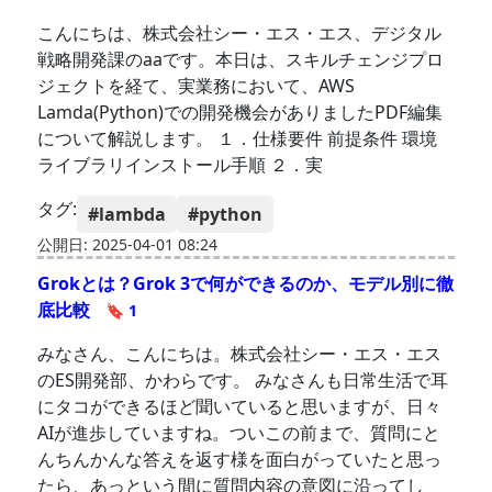
こんにちは、株式会社シー・エス・エス、デジタル
戦略開発課のaaです。本日は、スキルチェンジプロ
ジェクトを経て、実業務において、AWS
Lamda(Python)での開発機会がありましたPDF編集
について解説します。 １．仕様要件 前提条件 環境
ライブラリインストール手順 ２．実
タグ:
#lambda
#python
公開日: 2025-04-01 08:24
Grokとは？Grok 3で何ができるのか、モデル別に徹
底比較
🔖 1
みなさん、こんにちは。株式会社シー・エス・エス
のES開発部、かわらです。 みなさんも日常生活で耳
にタコができるほど聞いていると思いますが、日々
AIが進歩していますね。ついこの前まで、質問にと
んちんかんな答えを返す様を面白がっていたと思っ
たら、あっという間に質問内容の意図に沿ってし