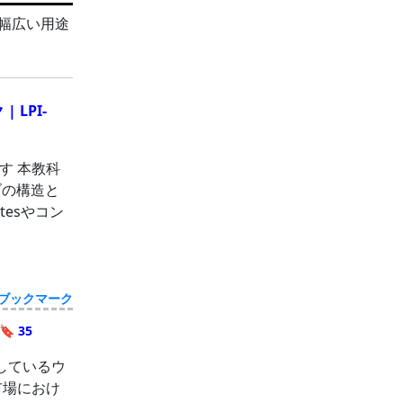
ど幅広い用途
 LPI-
す 本教科
ブの構造と
esやコン
ブックマーク
🔖 35
しているウ
米市場におけ