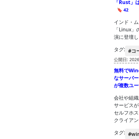
「Rust
🔖 42
インド・ムン
「Linux
演に登壇し
タグ:
#コ
公開日: 2026-
無料でWi
なサーバー
が複数ユー
会社や組織
サービスが
セルフホス
クライアン
タグ:
#wi