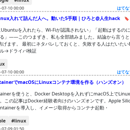
ogle
#linux
07-10 00:00
はてな
Linux入れて詰んだ人へ。動いた5手順｜ひろと@人生hack
🔖
Ubuntuを入れたら、Wi-Fiが認識されない」「起動はするのにBl
る」——このつまずき、私も全部踏みました。結論から言うと
防げます。 最初にネタバレしておくと、失敗する人はだいたいB
ル→ドライバ検証
ux
07-10 00:00
はてな
containerでmacOSにLinuxコンテナ環境を作る（ハンズオン）
ontainerを使うと、Docker Desktopを入れずにmacOS上でLi
この記事はDocker経験者向けのハンズオンです。Apple Silic
 containerを導入し、イメージ取得からコンテナ起動・
ple
#linux
07-09 01:50