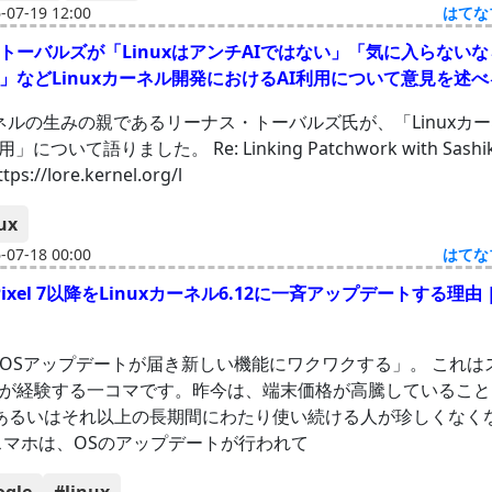
07-19 12:00
はてな
トーバルズが「LinuxはアンチAIではない」「気に入らない
」などLinuxカーネル開発におけるAI利用について意見を述
カーネルの生みの親であるリーナス・トーバルズ氏が、「Linuxカ
について語りました。 Re: Linking Patchwork with Sashiko?
tps://lore.kernel.org/l
ux
07-18 00:00
はてな
Pixel 7以降をLinuxカーネル6.12に一斉アップデートする理由 | g
OSアップデートが届き新しい機能にワクワクする⁠」⁠。 これは
が経験する一コマです。昨今は、端末価格が高騰していること
あるいはそれ以上の長期間にわたり使い続ける人が珍しくなく
スマホは、OSのアップデートが行われて