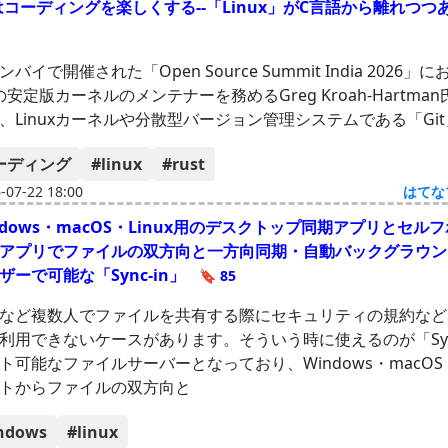
」はコーディングを楽しくする--「Linux」がC言語から離れつつ
バイで開催された「Open Source Summit India 2026」
」の安定版カーネルのメンテナーを務めるGreg Kroah-Hartma
、Linuxカーネルや分散型バージョン管理システムである「Gi
ーディング
#linux
#rust
07-22 18:00
はてな
ndows・macOS・Linux用のデスクトップ同期アプリとセル
アプリでファイルの双方向と一方向同期・自動バックグラウン
ザーで可能な「Sync-in」
🔖 85
など複数人でファイルを共有する際にセキュリティの規約など
利用できないケースがあります。そういう時に使えるのが「Sync
ト可能なファイルサーバーとなっており、Windows・macOS・L
トからファイルの双方向と
ndows
#linux