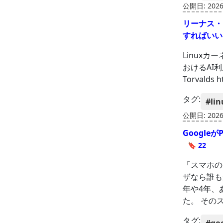
公開日: 2026-
リーナス・
すればいい
Linux
おけるAI利用」
Torvalds ht
タグ:
#lin
公開日: 2026-
Googleが
🔖 22
「スマホの
ザなら誰も
年や4年、
た。 その
タグ: