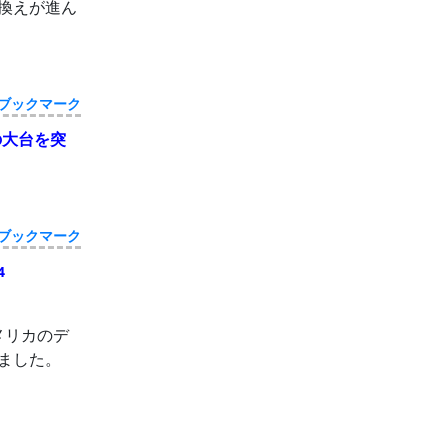
り換えが進ん
ブックマーク
の大台を突
ブックマーク
4
はアメリカのデ
りました。