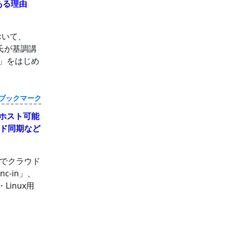
ある理由
において、
n氏が基調講
t」をはじめ
ブックマーク
フホスト可能
ド同期など
でクラウド
-in」、
inux用